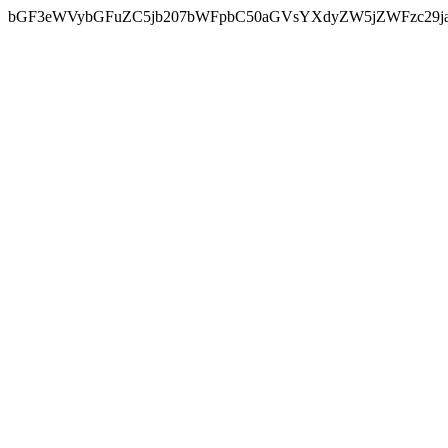
bGF3eWVybGFuZC5jb207bWFpbC50aGVsYXdyZW5jZWFzc29